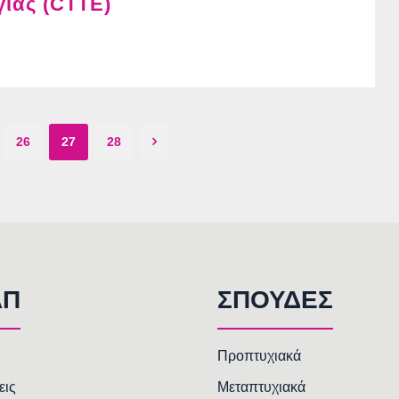
ίας (CTTE)
26
27
28
AΠ
ΣΠΟΥΔΕΣ
Προπτυχιακά
εις
Μεταπτυχιακά