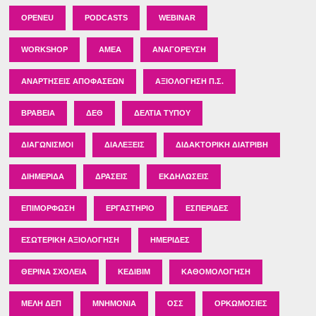
OPENEU
PODCASTS
WEBINAR
WORKSHOP
ΑΜΕΑ
ΑΝΑΓΌΡΕΥΣΗ
ΑΝΑΡΤΉΣΕΙΣ ΑΠΟΦΆΣΕΩΝ
ΑΞΙΟΛΌΓΗΣΗ Π.Σ.
ΒΡΑΒΕΊΑ
ΔΕΘ
ΔΕΛΤΊΑ ΤΎΠΟΥ
ΔΙΑΓΩΝΙΣΜΟΊ
ΔΙΑΛΈΞΕΙΣ
ΔΙΔΑΚΤΟΡΙΚΉ ΔΙΑΤΡΙΒΉ
ΔΙΗΜΕΡΊΔΑ
ΔΡΆΣΕΙΣ
ΕΚΔΗΛΏΣΕΙΣ
ΕΠΙΜΌΡΦΩΣΗ
ΕΡΓΑΣΤΉΡΙΟ
ΕΣΠΕΡΊΔΕΣ
ΕΣΩΤΕΡΙΚΉ ΑΞΙΟΛΌΓΗΣΗ
ΗΜΕΡΊΔΕΣ
ΘΕΡΙΝΆ ΣΧΟΛΕΊΑ
ΚΕΔΙΒΙΜ
ΚΑΘΟΜΟΛΌΓΗΣΗ
ΜΈΛΗ ΔΕΠ
ΜΝΗΜΌΝΙΑ
ΟΣΣ
ΟΡΚΩΜΟΣΊΕΣ