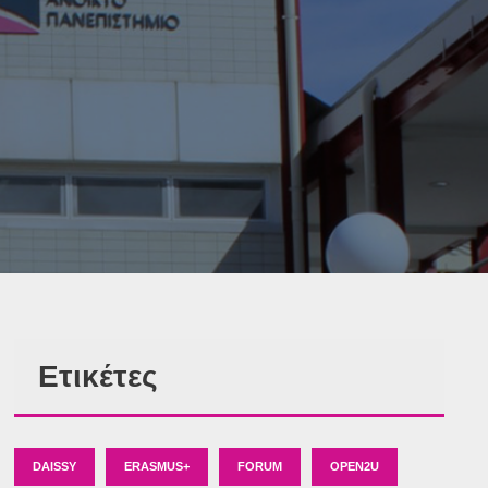
Ετικέτες
DAISSY
ERASMUS+
FORUM
OPEN2U