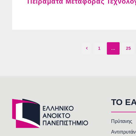
Πειράματα Μεταφοράς Τεχνολογ
1
…
25
TO E
Πρύτανης
Αντιπρυτάν