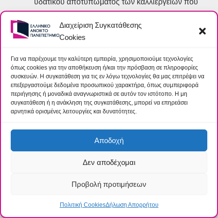
υδατικού αποτυπώματος των καλλιεργειών που
αναπτύσσονται στο υφιστάμενο βιοκλιματικό
Διαχείριση Συγκατάθεσης
πλαίσιο.
Cookies
κατανοούν τη σημασία της εδαφοανάλυσης και
της γνώσης της μηχανικής σύστασης του
Για να παρέχουμε την καλύτερη εμπειρία, χρησιμοποιούμε τεχνολογίες
εδάφους πριν τον αρδευτικό προγραμματισμό.
όπως cookies για την αποθήκευση ή/και την πρόσβαση σε πληροφορίες
συσκευών. Η συγκατάθεση για τις εν λόγω τεχνολογίες θα μας επιτρέψει να
κατανοούν τη σημασία χρήσης ειδικού
επεξεργαστούμε δεδομένα προσωπικού χαρακτήρα, όπως συμπεριφορά
εξοπλισμού στην παρακολούθηση και
περιήγησης ή μοναδικά αναγνωριστικά σε αυτόν τον ιστότοπο. Η μη
συγκατάθεση ή η ανάκληση της συγκατάθεσης, μπορεί να επηρεάσει
καταγραφή της κινητικής του νερού στο έδαφος.
αρνητικά ορισμένες λειτουργίες και δυνατότητες.
αξιολογούν τη σημασία του νερού στο φυτικό
οργανισμό και την επίδραση της διαθεσιμότητας
Αποδοχή
του στην οικοφυσιολογική προσαρμογή των
καλλιεργειών.
Δεν αποδέχομαι
αξιολογούν τους τρόπους απόκρισης των φυτών
Προβολή προτιμήσεων
σε συνθήκες έλλειψης νερού.
εξοικειωθούν με σύγχρονες επιστημονικές
Πολιτική Cookies
Δήλωση Απορρήτου
μεθόδους υπολογισμού των αναγκών σε νερό