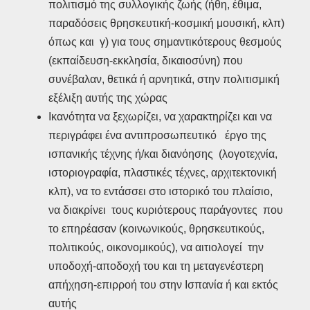
πολιτισμό της συλλογικής ζωής (ήθη, έθιμα,
παραδόσεις θρησκευτική-κοσμική μουσική, κλπ)
όπως και γ) για τους σημαντικότερους θεσμούς
(εκπαίδευση-εκκλησία, δικαιοσύνη) που
συνέβαλαν, θετικά ή αρνητικά, στην πολιτισμική
εξέλιξη αυτής της χώρας
Ικανότητα να ξεχωρίζει, να χαρακτηρίζει και να
περιγράφει ένα αντιπροσωπευτικό έργο της
ισπανικής τέχνης ή/και διανόησης (λογοτεχνία,
ιστοριογραφία, πλαστικές τέχνες, αρχιτεκτονική
κλπ), να το εντάσσει στο ιστορικό του πλαίσιο,
να διακρίνει τους κυριότερους παράγοντες που
το επηρέασαν (κοινωνικούς, θρησκευτικούς,
πολιτικούς, οικονομικούς), να αιτιολογεί την
υποδοχή-αποδοχή του και τη μεταγενέστερη
απήχηση-επιρροή του στην Ισπανία ή και εκτός
αυτής