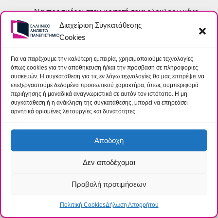
Να προσφέρει στον φοιτητή-τρια ολοκληρωμένη
Διαχείριση Συγκατάθεσης
γνώση της ιστορικής εξέλιξης των χωρών της
Cookies
Λατινικής Αμερικής από την Προκολομβιανή
Περίοδο μέχρι και τα τέλη του 20ου αιώνα.
Για να παρέχουμε την καλύτερη εμπειρία, χρησιμοποιούμε τεχνολογίες
Να εξοικειώσει τον φοιτητή-τρια με τα
όπως cookies για την αποθήκευση ή/και την πρόσβαση σε πληροφορίες
συσκευών. Η συγκατάθεση για τις εν λόγω τεχνολογίες θα μας επιτρέψει να
σημαντικότερα ιστορικά γεγονότα καθώς και με
επεξεργαστούμε δεδομένα προσωπικού χαρακτήρα, όπως συμπεριφορά
τις επιδράσεις τους στην ιστορική εξέλιξη των
περιήγησης ή μοναδικά αναγνωριστικά σε αυτόν τον ιστότοπο. Η μη
συγκατάθεση ή η ανάκληση της συγκατάθεσης, μπορεί να επηρεάσει
χωρών.
αρνητικά ορισμένες λειτουργίες και δυνατότητες.
Να ασκηθεί ο φοιτητής-τρια στη μελέτη και
κατανόηση βασικών δοκιμιακών έργων των
Αποδοχή
διαφόρων περιόδων ώστε, τελικά, να κατανοήσει
τα ιστορικά φαινόμενα στη Λατινική Αμερική.
Δεν αποδέχομαι
Μαθησιακά Αποτελέσματα:
Με την ολοκλήρωση
Προβολή προτιμήσεων
του μαθήματος η/ο φοιτήτρια/τής αναμένεται να
Πολιτική Cookies
Δήλωση Απορρήτου
αποκτήσει: