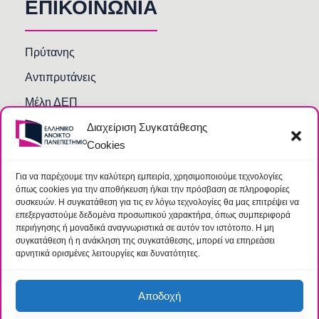
ΕΠΙΚΟΙΝΩΝΙΑ
Πρύτανης
Αντιπρυτάνεις
Μέλη ΔΕΠ
Διαχείριση Συγκατάθεσης
Τμήματα και Υπηρεσίες
Cookies
Γραμματείες Κοσμητειών Σχολών
Βιβλιοθήκη
Για να παρέχουμε την καλύτερη εμπειρία, χρησιμοποιούμε τεχνολογίες
όπως cookies για την αποθήκευση ή/και την πρόσβαση σε πληροφορίες
Συχνές Ερωτήσεις
συσκευών. Η συγκατάθεση για τις εν λόγω τεχνολογίες θα μας επιτρέψει να
επεξεργαστούμε δεδομένα προσωπικού χαρακτήρα, όπως συμπεριφορά
περιήγησης ή μοναδικά αναγνωριστικά σε αυτόν τον ιστότοπο. Η μη
συγκατάθεση ή η ανάκληση της συγκατάθεσης, μπορεί να επηρεάσει
αρνητικά ορισμένες λειτουργίες και δυνατότητες.
Αποδοχή