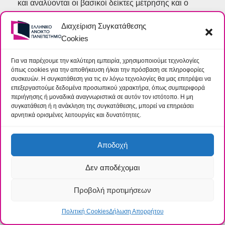
και αναλύονται οι βασικοί δείκτες μέτρησης και ο
προσδιορισμός των στόχων στην εφαρμογή του
Διαχείριση Συγκατάθεσης
προτύπου ISO 17025:2005 σε εργαστήρια Ελέγχου
Cookies
και Δοκιμών.
Για να παρέχουμε την καλύτερη εμπειρία, χρησιμοποιούμε τεχνολογίες
όπως cookies για την αποθήκευση ή/και την πρόσβαση σε πληροφορίες
συσκευών. Η συγκατάθεση για τις εν λόγω τεχνολογίες θα μας επιτρέψει να
επεξεργαστούμε δεδομένα προσωπικού χαρακτήρα, όπως συμπεριφορά
Τόμος Δ΄: Αξιοπιστία και Συντήρηση
περιήγησης ή μοναδικά αναγνωριστικά σε αυτόν τον ιστότοπο. Η μη
συγκατάθεση ή η ανάκληση της συγκατάθεσης, μπορεί να επηρεάσει
Ο 4ος τόμος αποτελείται από δύο θεματικά
αρνητικά ορισμένες λειτουργίες και δυνατότητες.
αντικείμενα, την Αξιοπιστία και την Συντήρηση. Στο
πρώτο μέρος παρουσιάζονται οι βασικές έννοιες/
Αποδοχή
ορισμοί της αξιοπιστίας και αναλύεται η έννοια της
Δεν αποδέχομαι
αποτυχίας. Αναλύονται διεξοδικά τα χαρακτηριστικά
και οι τεχνικές εκτίμησης της αξιοπιστίας, ενώ επίσης
Προβολή προτιμήσεων
έμφαση δίνεται στην αξιοποίηση των δεδομένων της
αξιοπιστία ς στην ανάλυση κινδύνου. Στο δεύτερο
Πολιτική Cookies
Δήλωση Απορρήτου
μέρος παρουσιάζονται οι βασικές έννοιες της