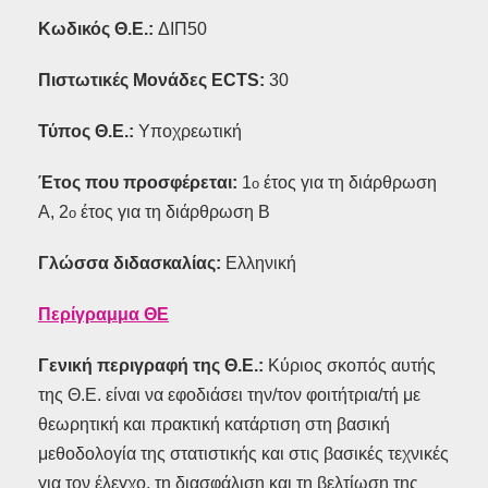
Κωδικός Θ.Ε.:
ΔΙΠ50
Πιστωτικές Μονάδες ECTS:
30
Τύπος Θ.Ε.:
Υποχρεωτική
Έτος που προσφέρεται:
1
έτος για τη διάρθρωση
ο
Α, 2
έτος για τη διάρθρωση Β
ο
Γλώσσα διδασκαλίας:
Ελληνική
Περίγραμμα ΘΕ
Γενική περιγραφή της Θ.Ε.:
Κύριος σκοπός αυτής
της Θ.Ε. είναι να εφοδιάσει την/τον φοιτήτρια/τή με
θεωρητική και πρακτική κατάρτιση στη βασική
μεθοδολογία της στατιστικής και στις βασικές τεχνικές
για τον έλεγχο, τη διασφάλιση και τη βελτίωση της