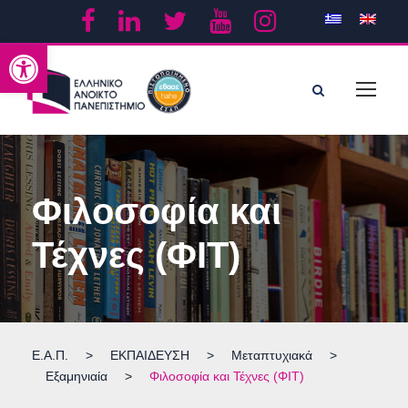
Ανοίξτε τη γραμμή εργαλείων
Φιλοσοφία και
Τέχνες (ΦΙΤ)
Ε.Α.Π.
>
ΕΚΠΑΙΔΕΥΣΗ
>
Μεταπτυχιακά
>
Εξαμηνιαία
>
Φιλοσοφία και Τέχνες (ΦΙΤ)