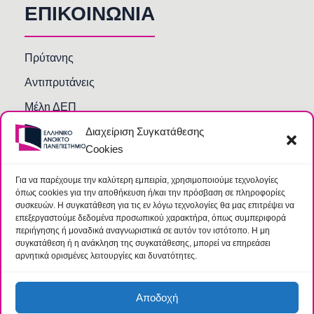
ΕΠΙΚΟΙΝΩΝΙΑ
Πρύτανης
Αντιπρυτάνεις
Μέλη ΔΕΠ
Διαχείριση Συγκατάθεσης
Τμήματα και Υπηρεσίες
Cookies
Γραμματείες Κοσμητειών Σχολών
Βιβλιοθήκη
Για να παρέχουμε την καλύτερη εμπειρία, χρησιμοποιούμε τεχνολογίες
όπως cookies για την αποθήκευση ή/και την πρόσβαση σε πληροφορίες
Συχνές Ερωτήσεις
συσκευών. Η συγκατάθεση για τις εν λόγω τεχνολογίες θα μας επιτρέψει να
επεξεργαστούμε δεδομένα προσωπικού χαρακτήρα, όπως συμπεριφορά
περιήγησης ή μοναδικά αναγνωριστικά σε αυτόν τον ιστότοπο. Η μη
συγκατάθεση ή η ανάκληση της συγκατάθεσης, μπορεί να επηρεάσει
αρνητικά ορισμένες λειτουργίες και δυνατότητες.
Αποδοχή