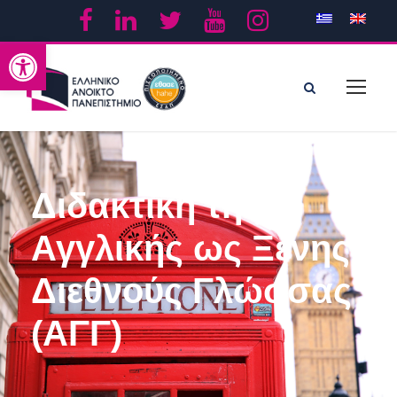
Ανοίξτε τη γραμμή εργαλείων
Διδακτική της
Αγγλικής ως Ξένης
Διεθνούς Γλώσσας
(ΑΓΓ)